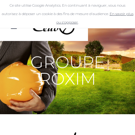
Ce site utilise Google Analytics. En continuant à naviguer, vous nous
autorisez à déposer un cookie à des fins de mesure d'audience.
En savoir plus
ou s'opposer
.
GROUPE
ROXIM