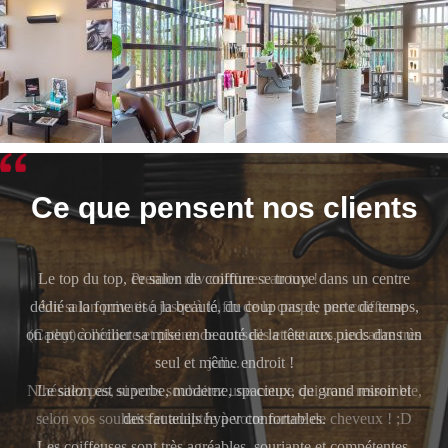
Ce que pensent nos clients
Le top du top, ce salon de coiffure se trouve dans un centre
dédié a la forme et a la beauté, du coup pas de perte de temps,
on peut concilier sa mise en beauté de la tête aux pieds dans un
seul et même endroit !
Le salon est superbe, moderne, spacieux, de grand miroir et
des fauteuils hyper confortables.
Les coiffeuses sont très agréables, souriante et compétentes.