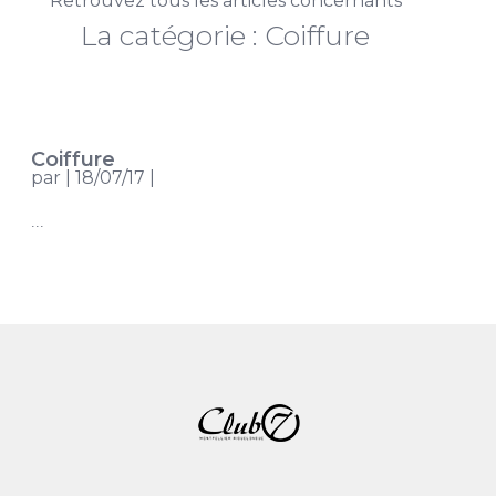
Retrouvez tous les articles concernants
La catégorie : Coiffure
Coiffure
par
|
18/07/17
|
...