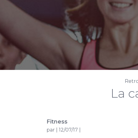
Retro
La c
Fitness
par
|
12/07/17
|