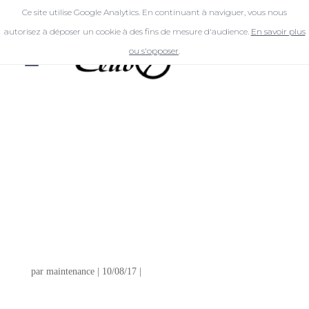
Ce site utilise Google Analytics. En continuant à naviguer, vous nous
autorisez à déposer un cookie à des fins de mesure d'audience.
En savoir plus
ou s'opposer
.
BRIGITTE À
PROPOS DE
LA
COIFFURE
par
maintenance
|
10/08/17
|