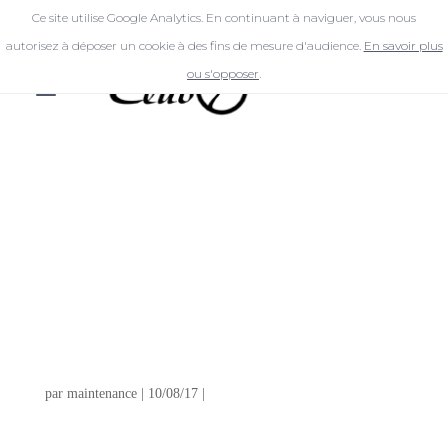
Ce site utilise Google Analytics. En continuant à naviguer, vous nous
autorisez à déposer un cookie à des fins de mesure d'audience.
En savoir plus
ou s'opposer
.
SONIA À
PROPOS DE
LA
COIFFURE
par
maintenance
|
10/08/17
|