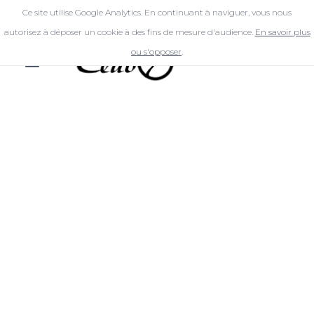
Ce site utilise Google Analytics. En continuant à naviguer, vous nous
autorisez à déposer un cookie à des fins de mesure d'audience.
En savoir plus
ou s'opposer
.
DÉCOUVREZ
LE
TROISIÈME
NUMÉRO
DE CLUB 7